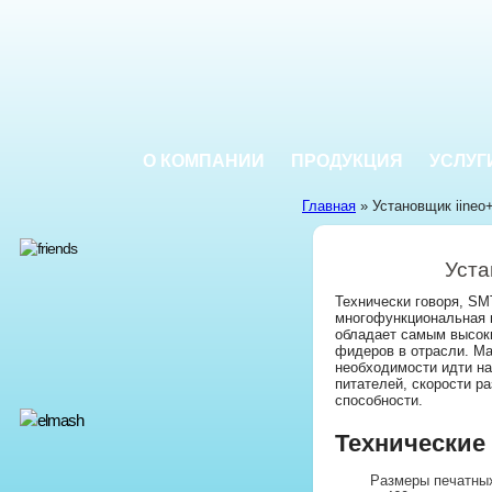
О КОМПАНИИ
ПРОДУКЦИЯ
УСЛУГ
Главная
» Установщик iineo+
Уста
Технически говоря, SM
многофункциональная 
обладает самым высоки
фидеров в отрасли. М
необходимости идти на
питателей, скорости р
способности.
Технические
Размеры печатных