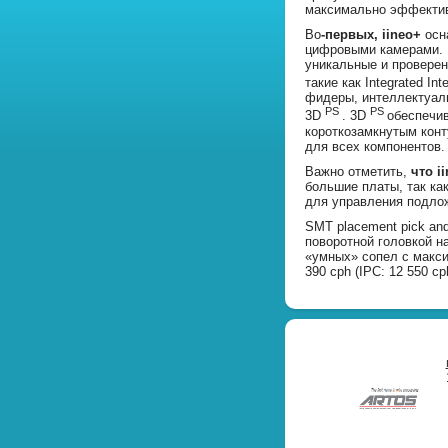
максимально эффекти
Во
-первых, iineo+
осн
цифровыми камерами. К
уникальные и проверен
такие как Integrated Int
фидеры, интеллектуал
PS
PS
3D
. 3D
обеспечив
короткозамкнутым кон
для всех компонентов.
Важно отметить,
что i
большие платы, так ка
для управления подло
SMT placement pick an
поворотной головкой н
«умных» сопел с макс
390 cph (IPC: 12 550 cp