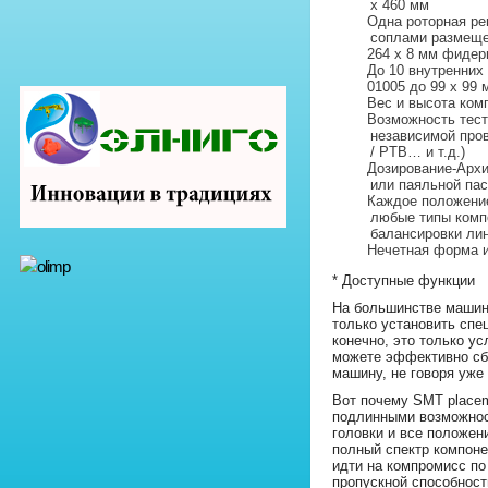
х 460 мм
Одна роторная ре
соплами размещ
264 x 8 мм фиде
До 10 внутренних
01005 до 99 x 99
Вес и высота комп
Возможность тест
независимой про
/ PTB… и т.д.)
Дозирование-Архи
или паяльной пас
Каждое положение
любые типы комп
балансировки лин
Нечетная форма и
* Доступные функции
На большинстве машин 
только установить спе
конечно, это только ус
можете эффективно сб
машину, не говоря уже
Вот почему SMT place
подлинными возможнос
головки и все положен
полный спектр компоне
идти на компромисс по
пропускной способност