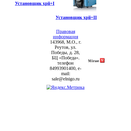
Установщик
xpii+I
Установщик
xpii+II
Правовая
информация
143968, М.О., г.
Реутов, ул.
Победы, д. 28,
БЦ «Победа».
телефон
84993901400, e-
mail:
sale@elnigo.ru