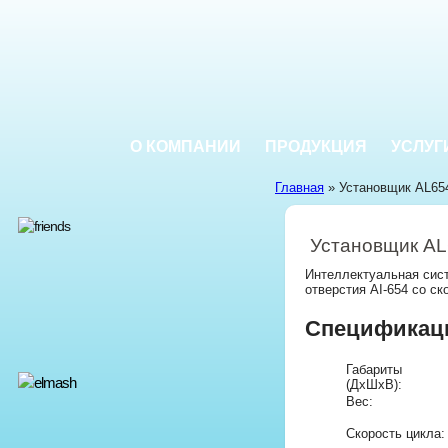
О КОМПАНИИ
ПРОДУКЦИЯ
УСЛУГ
Главная
» Установщик AL65
Установщик A
Интеллектуальная сис
отверстия AI-654 со с
Спецификац
Габариты
(ДхШхВ):
Вес:
Cкорость цикла: