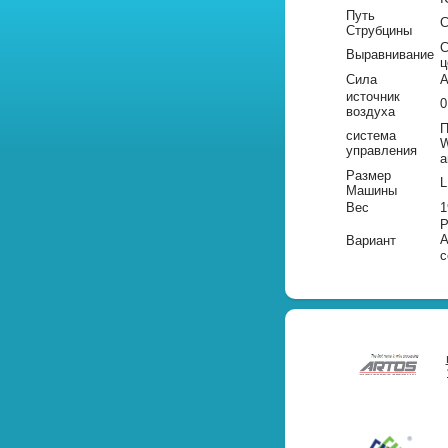
Путь
С
Струбцины
С
Выравнивание
ц
Сила
A
источник
0
воздуха
П
система
W
управления
а
Размер
Машины
Вес
1
Р
A
Вариант