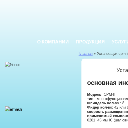
О КОМПАНИИ
ПРОДУКЦИЯ
УСЛУГ
Главная
» Установщик cpm-i
Уста
основная и
Модель
: CPM-II
тип
: многофункциона
шпиндель кол
-во : 8
Фидер кол
-во: 42 или 
скорость размещени
применимый компон
0201~45 мм IC (шаг сви