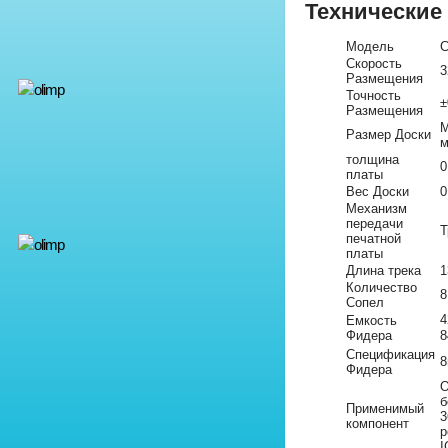
Технические
Модель
C
Скорость
3
Размещения
Точность
±
Размещения
М
Размер Доски
м
толщина
0
платы
Вес Доски
0
Механизм
передачи
Т
печатной
платы
Длина трека
1
Количество
8
Сопел
4
Емкость
Фидера
8
Спецификация
8
Фидера
О
б
Применимый
3
компонент
р
I