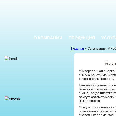
О КОМПАНИИ
ПРОДУКЦИЯ
УСЛУГ
Главная
» Установщик MP9
Уста
Универсальная сборка 
гибкую работу манипул
точного размещения м
Непревзойденная плав
монтажной головки пом
SMDs. Когда пипетка в
вакуум автоматически 
выключается.
Специализированная с
оптимально разместит
сборочных элементов н