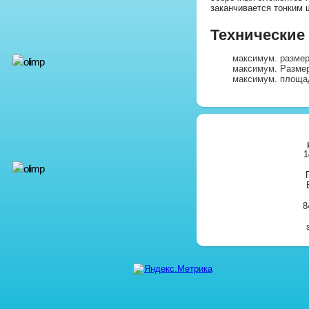
заканчивается тонким 
Технические
максимум. размер
максимум. Размер
максимум. площад
1
8