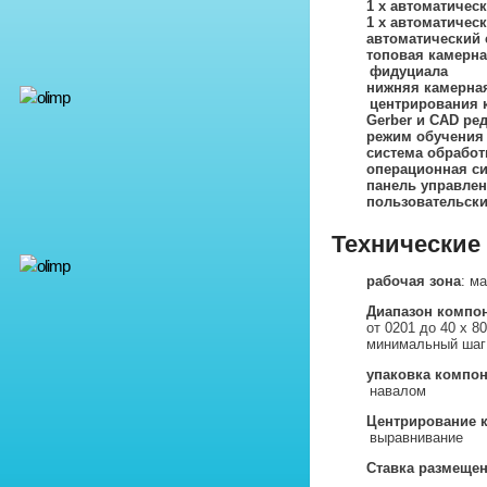
1 x автоматичес
1 x автоматичес
автоматический 
топовая камерна
фидуциала
нижняя камерная
центрирования 
Gerber и CAD ре
режим обучения
система обработ
операционная си
панель управлен
пользовательск
Технические
рабочая зона
: м
Диапазон компо
от 0201 до 40 x 8
минимальный шаг
упаковка компо
навалом
Центрирование 
выравнивание
Ставка размеще