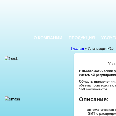
О КОМПАНИИ
ПРОДУКЦИЯ
УСЛУГ
Главная
» Установщик P10
Уст
P10-автоматический 
системой регулировк
Область применения
объема производства, 
SMD-компонентов.
Описание:
автоматическая 
SMT с распреде