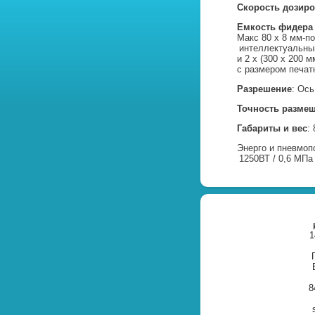
Скорость дозир
Емкость фидера
Макс 80 x 8 мм-п
интеллектуальны
и 2 x (300 x 200 
с размером печат
Разрешение
: Ось
Точность разме
Габариты и вес
:
Энерго и пневмопо
1250ВТ / 0,6 МПа 
1
8