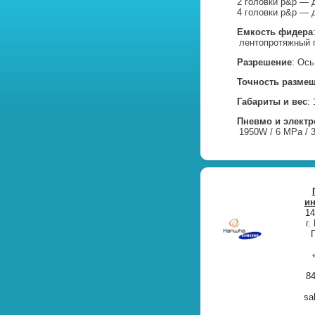
2 головки p&p — д
4 головки p&p — д
Емкость фидера
лентопротяжный 
Разрешение
: Ось
Точность разме
Габариты и вес
:
Пневмо и электр
1950W / 6 MPa / 3
и
14
г.
84
sa