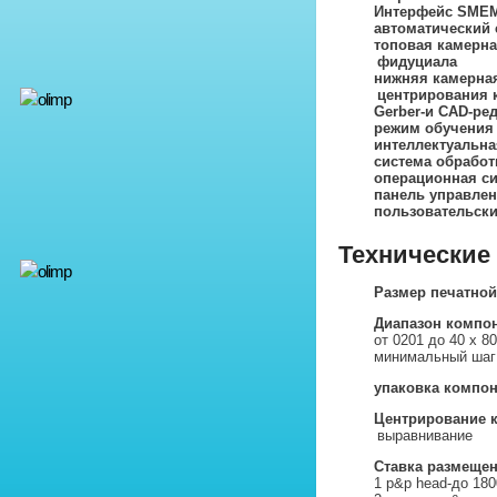
Интерфейс SME
автоматический 
топовая камерна
фидуциала
нижняя камерная
центрирования 
Gerber-и CAD-ред
режим обучения
интеллектуальна
система обработ
операционная си
панель управлен
пользовательск
Технические
Размер печатной
Диапазон компо
от 0201 до 40 x 8
минимальный шаг
упаковка компо
Центрирование 
выравнивание
Ставка размеще
1 p&p head-до 180