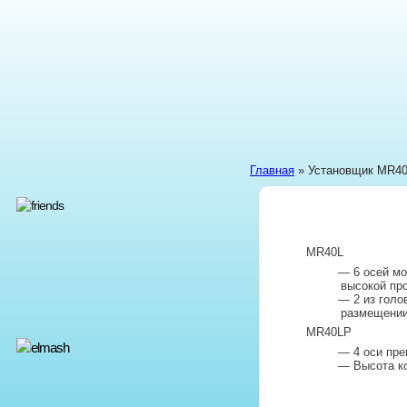
Главная
» Установщик MR4
MR40L
— 6 осей мо
высокой пр
— 2 из голо
размещении 
MR40LP
— 4 оси пре
— Высота к