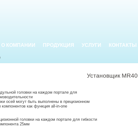
О КОМПАНИИ
ПРОДУКЦИЯ
УСЛУГИ
КОНТАКТЫ
0
Установщик MR40
дульной головки на каждом портале для
оизводительности
вки осей могут быть выполнены в прецизионном
компонентов как функция all-in-one
цизионной головки на каждом портале для гибкости
омпонента 25мм