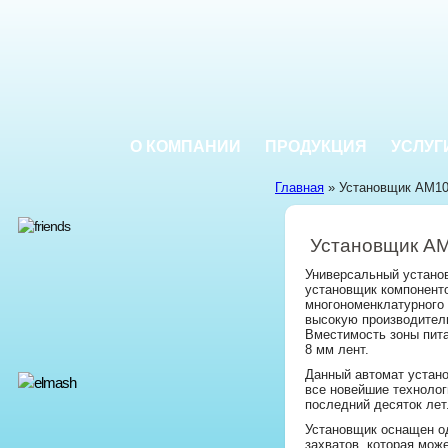
О КОМПАНИИ
ПРОДУКЦИЯ
УСЛУГ
Главная
» Установщик AM1
Установщик A
Универсальный устано
установщик компоненто
многономенклатурного 
высокую производитель
Вместимость зоны пита
8 мм лент.
Данный автомат устано
все новейшие технолог
последний десяток лет
Установщик оснащен од
захватов, которая мож