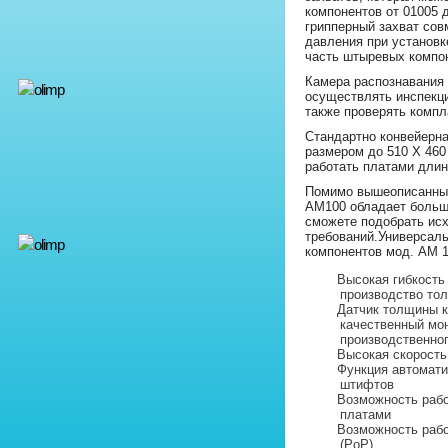
компонентов от 01005 
грипперный захват сов
давления при установк
часть штыревых компон
Камера распознавания
осуществлять инспекци
также проверять комп
Стандартно конвейерна
размером до 510 X 460
работать платами длин
Помимо вышеописанных
AM100 обладает больш
сможете подобрать исх
требований.Универсаль
компонентов мод. AM 
Высокая гибкость
производство то
Датчик толщины к
качественный мо
производственно
Высокая скорость
Функция автомат
штифтов
Возможность рабо
платами
Возможность рабо
(PoP)