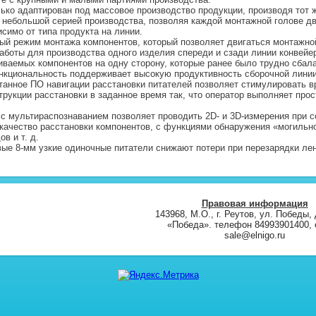
ко адаптирован под массовое производство продукции, производя тот ж
 небольшой серией производства, позволяя каждой монтажной голове дв
исимо от типа продукта на линии.
й режим монтажа компонентов, который позволяет двигаться монтажной
аботы для производства одного изделия спереди и сзади линии конвейе
ваемых компонентов на одну сторону, которые ранее было трудно сбала
кциональность поддерживает высокую продуктивность сборочной линии
анное ПО навигации расстановки питателей позволяет стимулировать в
рукции расстановки в заданное время так, что оператор выполняет прос
 мультираспознаванием позволяет проводить 2D- и 3D-измерения при с
качество расстановки компонентов, с функциями обнаружения «могильн
ов и т. д.
ые 8-мм узкие одиночные питатели снижают потери при перезарядки ле
Правовая информация
143968, М.О., г. Реутов, ул. Победы, 
«Победа». телефон 84993901400, e
sale@elnigo.ru