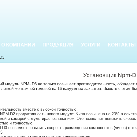
О КОМПАНИИ
ПРОДУКЦИЯ
УСЛУГИ
КОНТАКТЫ
D3
Установщик Npm-D
й модуль NPM- D3 не только повышает производительность, обладает т
 легкой монтажной головой на 16 вакуумных захватов. Вместе с этим бы
ительность вместе с высокой точностью.
NPM-D2 продуктивность нового модуля была повышена на 20% в сочетан
мой и камерой с мультираспознаванием. Это позволяет повысить скорост
стью и точностью.
D3 позволяет повысить скорость размещения компонентов (чипов) с то
5.
те с крупными и малыми партиями производства.