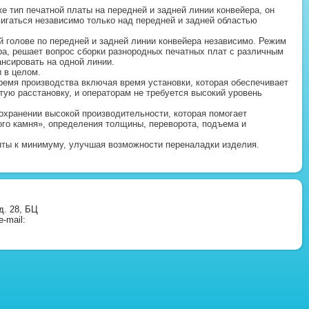
е тип печатной платы на передней и задней линии конвейера, он
игаться независимо только над передней и задней областью
 голове по передней и задней линии конвейера независимо. Режим
ра, решает вопрос сборки разнородных печатных плат с различным
нсировать на одной линии.
 в целом.
ремя производства включая время установки, которая обеспечивает
тую расстановку, и операторам не требуется высокий уровень
охранении высокой производительности, которая помогает
ого камня», определения толщины, переворота, подъема и
нты к минимуму, улучшая возможности переналадки изделия.
д. 28, БЦ
-mail: