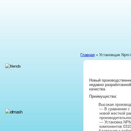
Главная
» Установщик Npm-
Новый производственны
недавно разработанной
качества.
Преимущества:
Высокая производ
— В сравнении с 
новой жесткой ра
производительно
— Установка NPM-
компонентов 0310
Адаптация к рабо