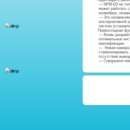
— NPM-D3 не толь
может работать с
конвейера, незав
— Это независимы
альтернативной р
числом устанавли
Превосходная фун
— Вновь разработ
оптимальные инст
квалификации.
— Новая камера с
стабилизировать 
отсутствия вывод
— Совершено нов