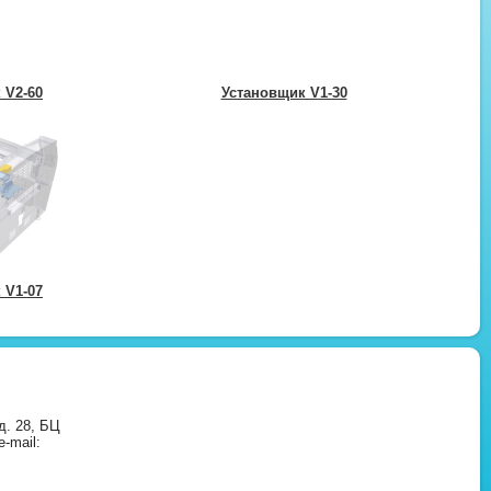
 V2-60
Установщик V1-30
 V1-07
д. 28, БЦ
-mail: