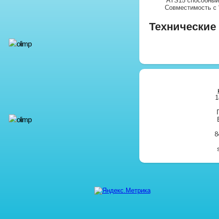
ATS15 способный
Совместимость с “
Технические
1
8