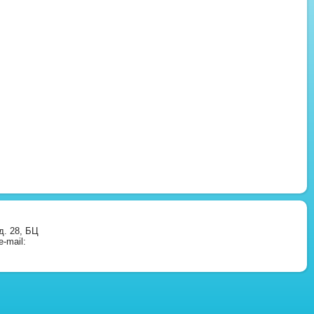
д. 28, БЦ
-mail: