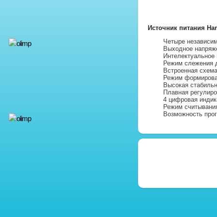
Источник питания Ha
Четыре независим
Выходное напряже
Интелектуальное 
Режим слежения д
Встроенная схема
Режим формирова
Высокая стабильн
Плавная регулиро
4 цифровая индик
Режим считывани
Возможность про