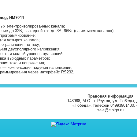
meg, HM7044
ых электроизолированных канала;
ние до 32В, выходной ток до 3А, 96Вт (на четырех каналах);
программирование;
ля четырех каналов;
 ограничения по току;
ния двухполярного напряжения;
ость и малый уровень пульсаций;
вка выходных параметров;
ация тока и напряжения;
я — компенсация падения напряжения;
граммирования через интерфейс RS232.
Правовая информация
143968, М.О., г. Реутов, ул. Победы, 
«Победа». телефон 84993901400, e
sale@elnigo.ru