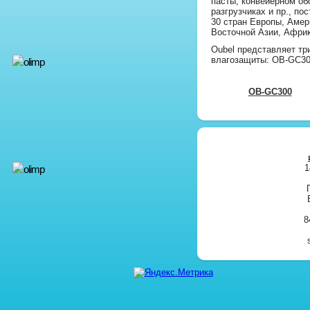
пасты, конвейерном об
разгрузчиках и пр., по
30 стран Европы, Амер
Восточной Азии, Африки
Oubel представляет тр
влагозащиты: OB-GC30
OB-GC300
1
8