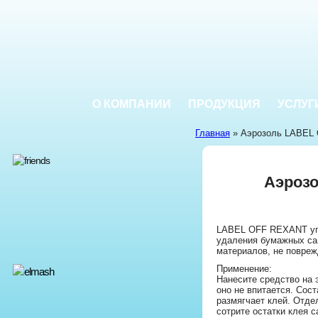
О КОМПАНИИ
ПРОДУКЦИЯ
УСЛУГ
Главная
» Аэрозоль LABEL
Аэроз
LABEL OFF REXANT уп
удаления бумажных са
материалов, не повреж
Применение:
Нанесите средство на э
оно не впитается. Сост
размягчает клей. Отдел
сотрите остатки клея 