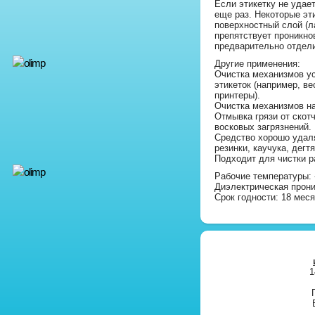
Если этикетку не удае
еще раз. Некоторые эт
поверхностный слой (л
препятствует проникно
предварительно отдели
Другие применения:
Очистка механизмов у
этикеток (например, ве
принтеры).
Очистка механизмов н
Отмывка грязи от скотч
восковых загрязнений.
Средство хорошо удаля
резинки, каучука, дегтя
Подходит для чистки р
Рабочие температуры:
Диэлектрическая прониц
Срок годности: 18 мес
1