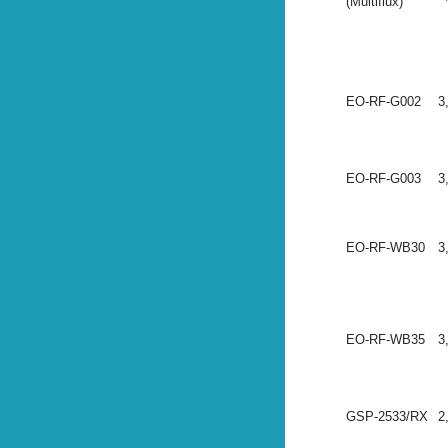
(Multiflux)
EO-RF-G002
3
EO-RF-G003
3
EO-RF-WB30
3
EO-RF-WB35
3
GSP-2533/RX
2