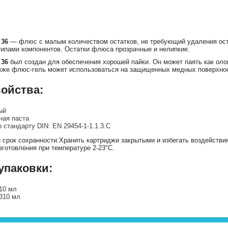
 36
— флюс с малым количеством остатков, не требующий удаления оста
типами компонентов. Остатки флюса прозрачные и нелипкие.
 36
был создан для обеспечения хорошей пайки. Он может паять как оло
акже флюс-гель может использоваться на защищенных медных поверхнос
ойства:
ый
ная паста
 стандарту DIN: EN 29454-1-1.1.3.С
 срок сохранности:Хранить картриджи закрытыми и избегать воздействи
зготовления при температуре 2-23°C.
паковки:
10 мл
310 мл