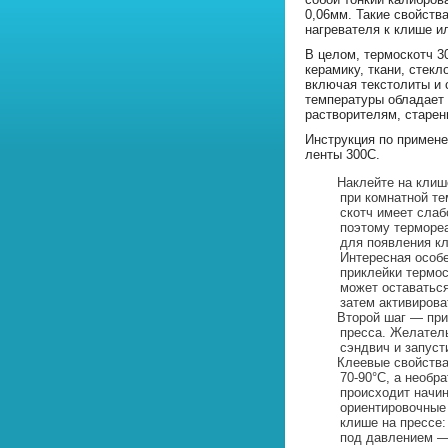
0,06мм. Такие свойств
нагревателя к клише и
В целом, термоскотч 3
керамику, ткани, стекл
включая текстолиты и 
температуры обладает
растворителям, старен
Инструкция по примене
ленты 300С.
Наклейте на клише
при комнатной т
скотч имеет слаб
поэтому терморе
для появления кл
Интересная особ
приклейки термос
может оставатьс
затем активирова
Второй шаг — пр
пресса. Желател
сэндвич и запуст
Клеевые свойства
70-90°С, а необр
происходит начи
ориентировочные
клише на прессе:
под давлением — 