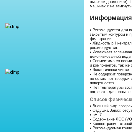
высоким давлением). 
машинах с не замкнуты
Информация 
• Рекомендуется для и
закрытым контуром и п
фильтрации.
• Жидкость рН нейтрал
рекомендуется.
• Исключает вспениван
деионизиованной воды 
• Совместима со всеми
и компонентов, так же
• Экологически чистая
• Не содержит поверхн
не оставляет твердых 
поверхностях.
• Нет температуры вос
нагревать для повыше
Список физически
• Внешний вид: прозра
• Отдушка/Запах: отсу
• pH: 7
• Содержание ЛОС (V
• Концентрация готово
• Рекомендуемая конце