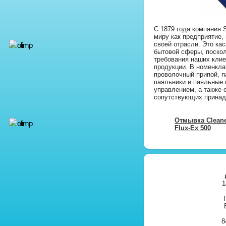
С 1879 года компания 
миру как предприятие,
своей отрасли. Это ка
бытовой сферы, поско
требования наших клие
продукции. В номенкла
проволочный припой, 
паяльники и паяльные 
управлением, а также
сопутствующих принад
Отмывка Clean
Flux-Ex 500
1
8