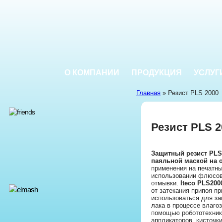
О КОМПАНИИ
ПРОДУКЦИЯ
УСЛУГ
Главная
» Резист PLS 2000
Резист PLS 2
Защитный резист PLS
паяльной маской на 
применения на печатны
использовании флюсов
отмывки.
Iteco
PLS200
от затекания припоя пр
использоваться для за
лака в процессе влаго
помощью робототехник
аппликаторов, кисточки