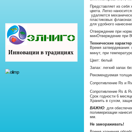
Представляет из себя 
цвета. Легко наноситс
удаляется механическ
пластиковых флаконах 
для удобного нанесени
Отверждение при норма
минОтверждение при 80
Технические характер
Время затвердевания: 
минут, при температур
Цвет: белый
Запах: легкий запах бе
Рекомендуемая толщин
Сопротивление Rs и Rv
Сопротивление Rs & Rv
Срок годности 6 месяц
Хранить в сухом, защ
ВАЖНО
: для обеспече
полимеризации нанесит
мм.
Не замораживать!
Время хранения обраб