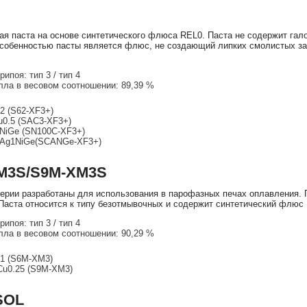
я паста на основе синтетического флюса REL0. Паста не содержит гало
обенностью пасты является флюс, не создающий липких смолистых загр
ипоя: тип 3 / тип 4
ла в весовом соотношении: 89,39 %
2 (S62-XF3+)
u0.5 (SAC3-XF3+)
NiGe (SN100C-XF3+)
7Ag1NiGe(SCANGe-XF3+)
M3S/S9M-XM3S
ерии разработаны для использования в парофазных печах оплавления. 
Паста относится к типу безотмывочных и содержит синтетический флюс
ипоя: тип 3 / тип 4
ла в весовом соотношении: 90,29 %
1 (S6M-XM3)
Cu0.25 (S9M-XM3)
SOL