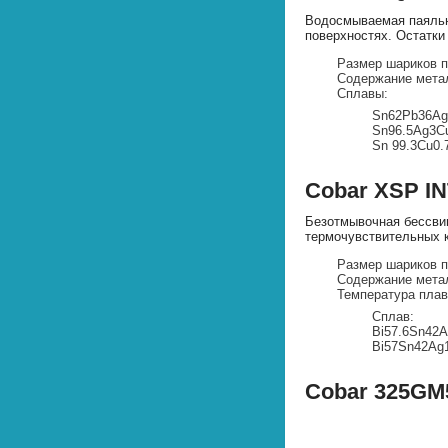
Водосмываемая паяльн
поверхностях. Остатки
Размер шариков п
Содержание метал
Сплавы:
Sn62Pb36Ag
Sn96.5Ag3C
Sn 99.3Cu0.
Сobar XSP I
Безотмывочная бессвин
термочувствительных 
Размер шариков п
Содержание метал
Температура плав
Сплав:
Bi57.6Sn42A
Bi57Sn42Ag
Cobar 325GM