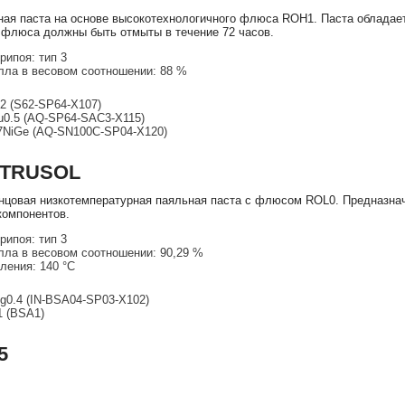
ая паста на основе высокотехнологичного флюса ROH1. Паста обладае
 флюса должны быть отмыты в течение 72 часов.
рипоя: тип 3
ла в весовом соотношении: 88 %
2 (S62-SP64-X107)
u0.5 (AQ-SP64-SAC3-X115)
7NiGe (AQ-SN100C-SP04-X120)
NTRUSOL
цовая низкотемпературная паяльная паста с флюсом ROL0. Предназначе
компонентов.
рипоя: тип 3
ла в весовом соотношении: 90,29 %
ления: 140 °С
g0.4 (IN-BSA04-SP03-X102)
1 (BSA1)
5