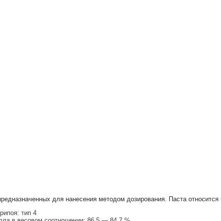
предназначенных для нанесения методом дозирования. Паста относится
рипоя: тип 4
ла в весовом соотношении: 86,5 — 84,7 %