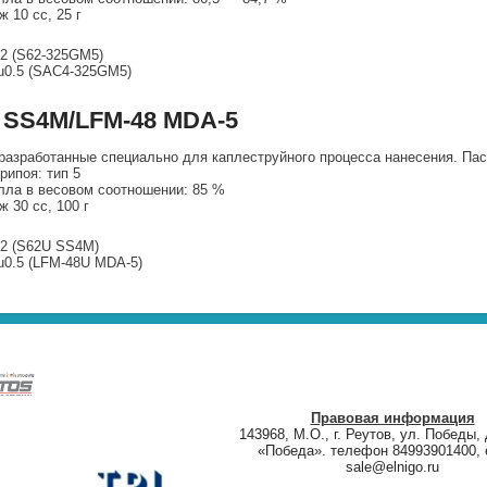
ж 10 сс, 25 г
2 (S62-325GM5)
u0.5 (SAC4-325GM5)
 SS4M/LFM-48 MDA-5
разработанные специально для каплеструйного процесса нанесения. П
рипоя: тип 5
ла в весовом соотношении: 85 %
ж 30 сс, 100 г
2 (S62U SS4M)
0.5 (LFM-48U MDA-5)
Правовая информация
143968, М.О., г. Реутов, ул. Победы, 
«Победа». телефон 84993901400, e
sale@elnigo.ru