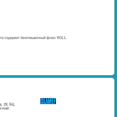
аста содержит безотмывочный флюс ROL1.
д. 28, БЦ
-mail: