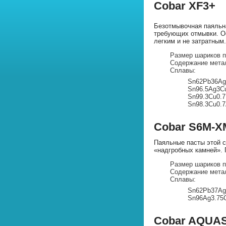
Cobar XF3+
Безотмывочная паяльна
требующих отмывки. Ос
легким и не затратным.
Размер шариков пр
Содержание метал
Сплавы:
Sn62Pb36Ag
Sn96.5Ag3C
Sn99.3Cu0.7
Sn98.3Cu0.
Cobar S6M-X
Паяльные пасты этой с
«надгробных камней». 
Размер шариков пр
Содержание метал
Сплавы:
Sn62Pb37Ag
Sn96Ag3.75
Cobar AQUA