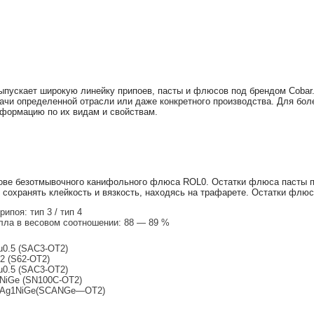
выпускает широкую линейку припоев, пасты и флюсов под брендом Coba
ачи определенной отрасли или даже конкретного производства. Для бол
формацию по их видам и свойствам.
нове безотмывочного канифольного флюса ROL0. Остатки флюса пасты п
 сохранять клейкость и вязкость, находясь на трафарете. Остатки флюс
ипоя: тип 3 / тип 4
ла в весовом соотношении: 88 — 89 %
u0.5 (SAC3-OT2)
2 (S62-OT2)
u0.5 (SAC3-OT2)
NiGe (SN100C-OT2)
7Ag1NiGe(SCANGe—OT2)