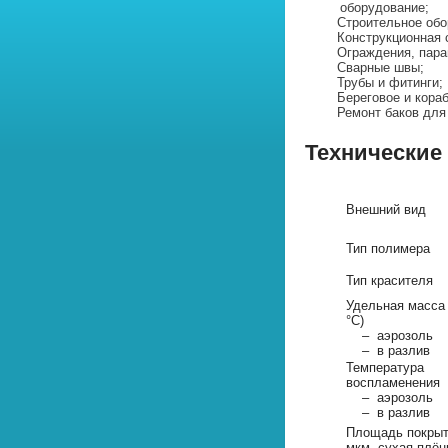
оборудование;
Строительное обо
Конструкционная 
Ограждения, пара
Сварные швы;
Трубы и фитинги;
Береговое и кора
Ремонт баков для
Технические
Внешний вид
Тип полимера
Тип красителя
Удельная масса 
°C)
– аэрозоль
– в разлив
Температура
воспламенения
– аэрозоль
– в разлив
Площадь покрыт
мкм, сухая плён