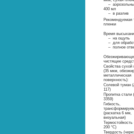
– аэрозольны
400 мл
– в разлив
Рекомендуемая 
пленки
Время высыхан
– на ощупь
– для обрабо
– полное отве
Обезжиривающе
чистящее средс
Свойства сухой 
(35 мкм, обезжи
металлическая
поверхность):
Солевой туман 
117)
Пропитка стали
3359)
Гибкость,
трансформируе
(раскатка 6 мм,
визуальная)
Термостойкость 
200 °C)
Твердость (через