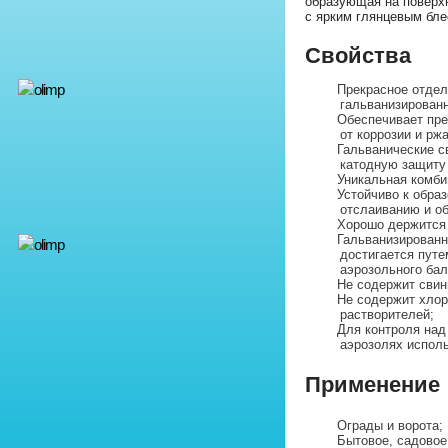
образующая на поверх
с ярким глянцевым бле
Свойства
Прекрасное отдел
гальванизирован
Обеспечивает пр
от коррозии и рж
Гальванические с
катодную защиту 
Уникальная комби
Устойчиво к обра
отслаиванию и о
Хорошо держится 
Гальванизированн
достигается путе
аэрозольного бал
Не содержит свин
Не содержит хлор
растворителей;
Для контроля над
аэрозолях исполь
Применение
Ограды и ворота;
Бытовое, садовое