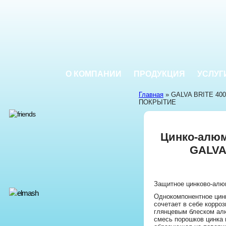
О КОМПАНИИ
ПРОДУКЦИЯ
УСЛУГ
Главная
» GALVA BRITE 4
ПОКРЫТИЕ
Цинко-алю
GALVA
Защитное цинково-алю
Однокомпонентное цин
сочетает в себе корро
глянцевым блеском алю
смесь порошков цинка 