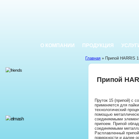
О КОМПАНИИ
ПРОДУКЦИЯ
УСЛУГ
Главная
» Припой HARRIS 15
Припой HARR
Пруток 15 (припой) с 
применяется для пайки
технологический проце
помощью металлически
соединяемыми элемент
припоем. Припой облад
соединяемыми металла
Расплавленный припой 
поверхности и далее о