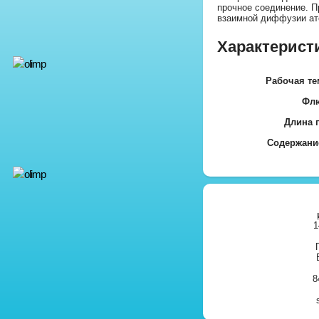
прочное соединение. Пр
взаимной диффузии ат
Характерист
Рабочая те
Фл
Длина 
Содержани
1
8