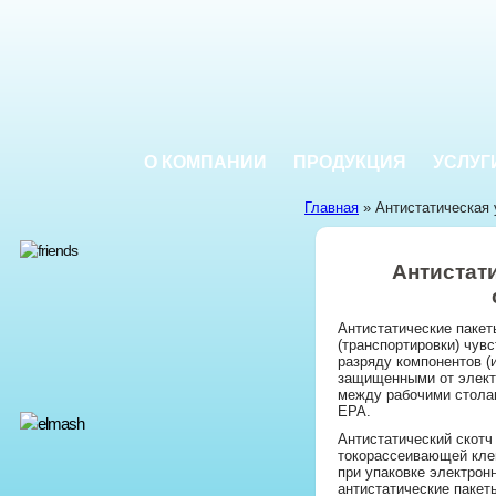
О КОМПАНИИ
ПРОДУКЦИЯ
УСЛУГ
Главная
» Антистатическая 
Антистати
Антистатические паке
(транспортировки) чув
разряду компонентов (
защищенными от элект
между рабочими столам
EPA.
Антистатический скотч
токорассеивающей кле
при упаковке электрон
антистатические пакеты