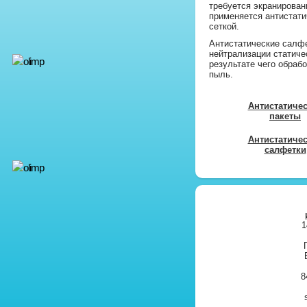
требуется экранирован
применяется антистати
сеткой.
Антистатические салф
нейтрализации статиче
результате чего обраб
пыль.
Антистатиче
пакеты
Антистатиче
салфетки
1
8