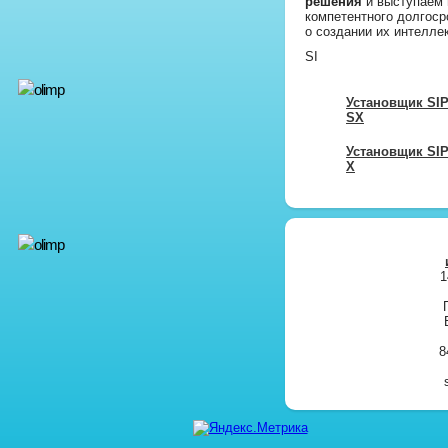
решения
и выступаем 
компетентного долгосро
о создании их интелле
SI
Установщик SI
SX
Установщик SI
X
1
8