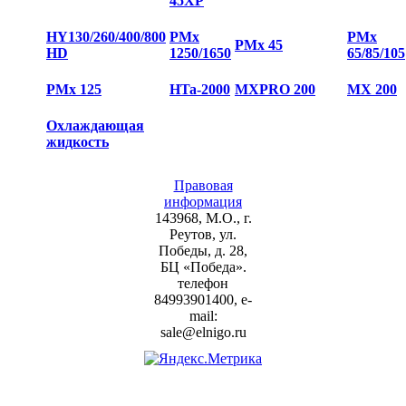
45XP
HY130/260/400/800
PMx
PMx
PMx 45
HD
1250/1650
65/85/105
PMx 125
HTa-2000
MXPRO 200
MX 200
Охлаждающая
жидкость
Правовая
информация
143968, М.О., г.
Реутов, ул.
Победы, д. 28,
БЦ «Победа».
телефон
84993901400, e-
mail:
sale@elnigo.ru